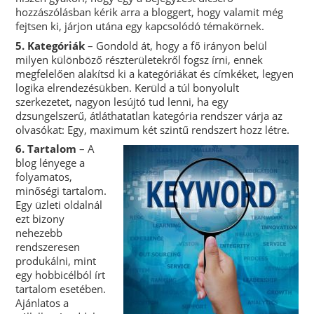
hozzászólásban kérik arra a bloggert, hogy valamit még
fejtsen ki, járjon utána egy kapcsolódó témakörnek.
5. Kategóriák
– Gondold át, hogy a fő irányon belül
milyen különböző részterületekről fogsz írni, ennek
megfelelően alakítsd ki a kategóriákat és címkéket, legyen
logika elrendezésükben. Kerüld a túl bonyolult
szerkezetet, nagyon lesújtó tud lenni, ha egy
dzsungelszerű, átláthatatlan kategória rendszer várja az
olvasókat: Egy, maximum két szintű rendszert hozz létre.
6. Tartalom
–
A
blog lényege a
folyamatos,
minőségi tartalom.
Egy üzleti oldalnál
ezt bizony
nehezebb
rendszeresen
produkálni, mint
egy hobbicélból írt
tartalom esetében.
Ajánlatos a