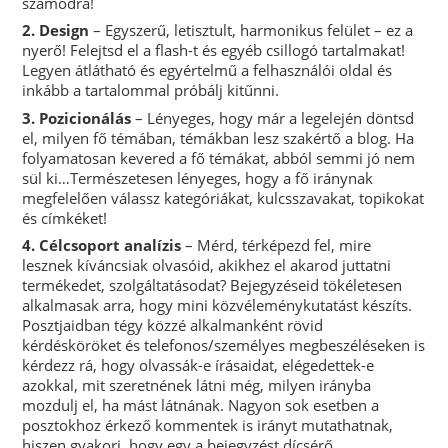
számodra!
2. Design
– Egyszerű, letisztult, harmonikus felület – ez a
nyerő! Felejtsd el a flash-t és egyéb csillogó tartalmakat!
Legyen átlátható és egyértelmű a felhasználói oldal és
inkább a tartalommal próbálj kitűnni.
3. Pozicionálás
– Lényeges, hogy már a legelején döntsd
el, milyen fő témában, témákban lesz szakértő a blog. Ha
folyamatosan kevered a fő témákat, abból semmi jó nem
sül ki…Természetesen lényeges, hogy a fő iránynak
megfelelően válassz kategóriákat, kulcsszavakat, topikokat
és címkéket!
4. Célcsoport analízis
– Mérd, térképezd fel, mire
lesznek kíváncsiak olvasóid, akikhez el akarod juttatni
termékedet, szolgáltatásodat? Bejegyzéseid tökéletesen
alkalmasak arra, hogy mini közvéleménykutatást készíts.
Posztjaidban tégy közzé alkalmanként rövid
kérdésköröket és telefonos/személyes megbeszéléseken is
kérdezz rá, hogy olvassák-e írásaidat, elégedettek-e
azokkal, mit szeretnének látni még, milyen irányba
mozdulj el, ha mást látnának. Nagyon sok esetben a
posztokhoz érkező kommentek is irányt mutathatnak,
hiszen gyakori, hogy egy a bejegyzést dícsérő