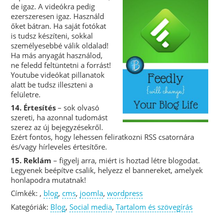
de igaz. A videókra pedig
ezerszeresen igaz. Használd
őket bátran. Ha saját fotókat
is tudsz készíteni, sokkal
személyesebbé válik oldalad!
Ha más anyagát használod,
ne feledd feltüntetni a forrást!
Youtube videókat pillanatok
alatt be tudsz illeszteni a
felületre.
14. Értesítés
– sok olvasó
szereti, ha azonnal tudomást
szerez az új bejegyzésekről.
Ezért fontos, hogy lehessen feliratkozni RSS csatornára
és/vagy hírleveles értesítőre.
15. Reklám
– figyelj arra, miért is hoztad létre blogodat.
Legyenek beépítve csalik, helyezz el bannereket, amelyek
honlapodra mutatnak!
Címkék: ,
blog
,
cms
,
joomla
,
wordpress
Kategóriák:
Blog
,
Social media
,
Tartalom és szövegírás