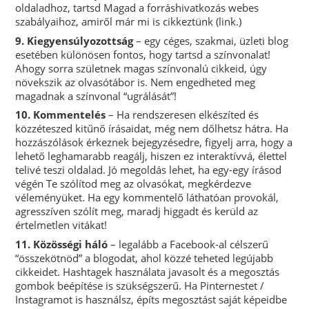
oldaladhoz, tartsd Magad a forráshivatkozás webes
szabályaihoz, amiről már mi is cikkeztünk (link.)
9. Kiegyensúlyozottság
– egy céges, szakmai, üzleti blog
esetében különösen fontos, hogy tartsd a színvonalat!
Ahogy sorra születnek magas színvonalú cikkeid, úgy
növekszik az olvasótábor is. Nem engedheted meg
magadnak a színvonal “ugrálását”!
10. Kommentelés
– Ha rendszeresen elkészíted és
közzéteszed kitűnő írásaidat, még nem dőlhetsz hátra. Ha
hozzászólások érkeznek bejegyzésedre, figyelj arra, hogy a
lehető leghamarabb reagálj, hiszen ez interaktívvá, élettel
telivé teszi oldalad. Jó megoldás lehet, ha egy-egy írásod
végén Te szólítod meg az olvasókat, megkérdezve
véleményüket. Ha egy kommentelő láthatóan provokál,
agresszíven szólít meg, maradj higgadt és kerüld az
értelmetlen vitákat!
11. Közösségi háló
– legalább a Facebook-al célszerű
“összekötnöd” a blogodat, ahol közzé teheted legújabb
cikkeidet. Hashtagek használata javasolt és a megosztás
gombok beépítése is szükségszerű. Ha Pinternestet /
Instagramot is használsz, építs megosztást saját képeidbe