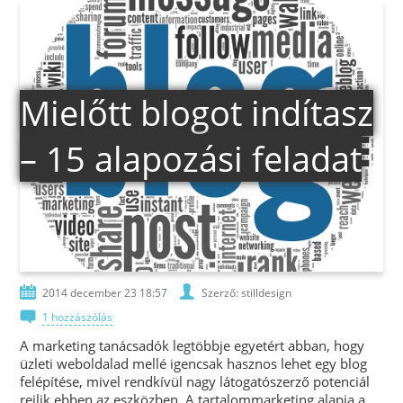
Mielőtt blogot indítasz
– 15 alapozási feladat
2014 december 23 18:57
Szerző: stilldesign
1 hozzászólás
A marketing tanácsadók legtöbbje egyetért abban, hogy
üzleti weboldalad mellé igencsak hasznos lehet egy blog
felépítése, mivel rendkívül nagy látogatószerző potenciál
rejlik ebben az eszközben. A tartalommarketing alapja a