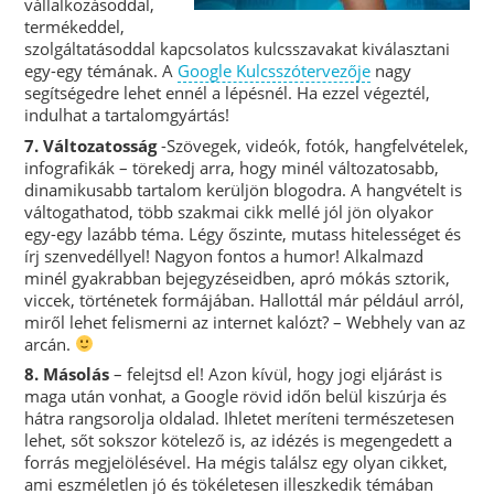
vállalkozásoddal,
termékeddel,
szolgáltatásoddal kapcsolatos kulcsszavakat kiválasztani
egy-egy témának. A
Google Kulcsszótervezője
nagy
segítségedre lehet ennél a lépésnél. Ha ezzel végeztél,
indulhat a tartalomgyártás!
7. Változatosság
-Szövegek, videók, fotók, hangfelvételek,
infografikák – törekedj arra, hogy minél változatosabb,
dinamikusabb tartalom kerüljön blogodra. A hangvételt is
váltogathatod, több szakmai cikk mellé jól jön olyakor
egy-egy lazább téma. Légy őszinte, mutass hitelességet és
írj szenvedéllyel! Nagyon fontos a humor! Alkalmazd
minél gyakrabban bejegyzéseidben, apró mókás sztorik,
viccek, történetek formájában. Hallottál már például arról,
miről lehet felismerni az internet kalózt? – Webhely van az
arcán.
8. Másolás
– felejtsd el! Azon kívül, hogy jogi eljárást is
maga után vonhat, a Google rövid időn belül kiszúrja és
hátra rangsorolja oldalad. Ihletet meríteni természetesen
lehet, sőt sokszor kötelező is, az idézés is megengedett a
forrás megjelölésével. Ha mégis találsz egy olyan cikket,
ami eszméletlen jó és tökéletesen illeszkedik témában