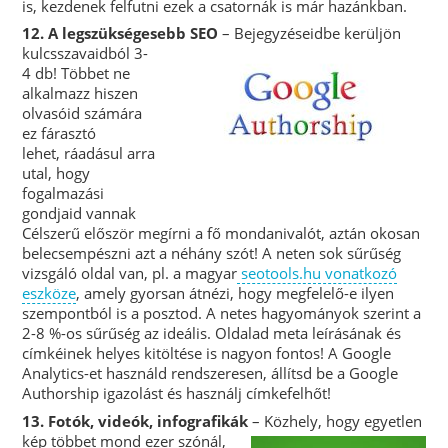
is, kezdenek felfutni ezek a csatornák is már hazánkban.
12. A legszükségesebb SEO
– Bejegyzéseidbe kerüljö
n
kulcsszavaidból 3-
4 db! Többet ne
alkalmazz hiszen
olvasóid számára
ez fárasztó
lehet, ráadásul arra
utal, hogy
fogalmazási
gondjaid vannak
Célszerű először megírni a fő mondanivalót, aztán okosan
belecsempészni azt a néhány szót! A neten sok sűrűség
vizsgáló oldal van, pl. a magyar
seotools.hu vonatkozó
eszköze
, amely gyorsan átnézi, hogy megfelelő-e ilyen
szempontból is a posztod. A netes hagyományok szerint a
2-8 %-os sűrűség az ideális. Oldalad meta leírásának és
címkéinek helyes kitöltése is nagyon fontos! A Google
Analytics-et használd rendszeresen, állítsd be a Google
Authorship igazolást és használj címkefelhőt!
13. Fotók, videók, infografikák
– Közhely, hogy egyetlen
kép
többet mond ezer szónál,