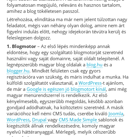
folyamatosan megújuló, releváns és hasznos tartalom,
amihez a blog tökéletesen passzol.
Létrehozása, elindítása ma már nem jelent túlzottan nagy
feladatot, mégis van néhány olyan dolog, amire nem árt
figyelni indulás előtt, nehogy idejekorán tévútra kerülj és
feleslegesen dolgozz.
1. Blogmotor
– Az első lépés mindenképp annak
eldöntése, hogy egy szolgáltató blogmotorját szeretnéd
használni vagy saját domainre, saját oldalt telepítenél. A
legnépszerűbb magyar blog oldalak a
blog.hu
és a
blogger.hu
. Mindkét felületen csak egy gyors
regisztrációra van szükség, és máris indulhat a munka. Ha
külföldi szolgáltatót választanál, a
WordPress
-t ajánlom,
de már a
Google is egészen jó blogmotort kínál
, ami még
magyar menürendszerrel is rendelkezik. Az első
kényelmesebb, egyszerűbb megoldás, később azonban
gondjaid adódhatnak, ha költöztetni szeretnéd. A másik
variációhoz kell némi CMS tudás, cserébe kiváló
Joomla
,
WordPress
,
Drupal
vagy
CMS Made Simple
sablonok és
kiegészítők állnak rendelkezésedre, komoly magyar
nyelvű háttéranyaggal. Mérlegelj, melyik célszerűbb