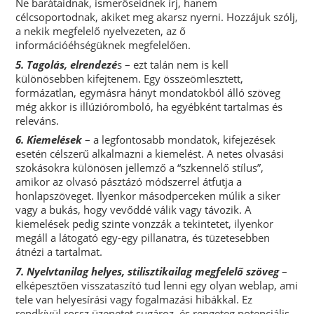
Ne barátaidnak, ismerőseidnek írj, hanem
célcsoportodnak, akiket meg akarsz nyerni. Hozzájuk szólj,
a nekik megfelelő nyelvezeten, az ő
információéhségüknek megfelelően.
5. Tagolás, elrendezé
s – ezt talán nem is kell
különösebben kifejtenem. Egy összeömlesztett,
formázatlan, egymásra hányt mondatokból álló szöveg
még akkor is illúzióromboló, ha egyébként tartalmas és
releváns.
6. Kiemelések
– a legfontosabb mondatok, kifejezések
esetén célszerű alkalmazni a kiemelést. A netes olvasási
szokásokra különösen jellemző a “szkennelő stílus”,
amikor az olvasó pásztázó módszerrel átfutja a
honlapszöveget. Ilyenkor másodperceken múlik a siker
vagy a bukás, hogy vevőddé válik vagy távozik. A
kiemelések pedig szinte vonzzák a tekintetet, ilyenkor
megáll a látogató egy-egy pillanatra, és tüzetesebben
átnézi a tartalmat.
7. Nyelvtanilag helyes, stilisztikailag megfelelő szöveg
–
elképesztően visszataszító tud lenni egy olyan weblap, ami
tele van helyesírási vagy fogalmazási hibákkal. Ez
rendkívül rossz üzenetet sugároz, és rengeteg potenciális