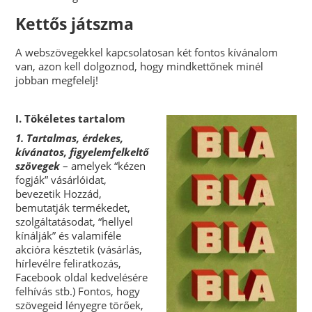
Kettős játszma
A webszövegekkel kapcsolatosan két fontos kívánalom
van, azon kell dolgoznod, hogy mindkettőnek minél
jobban megfelelj!
I. Tökéletes tartalom
1. Tartalmas, érdekes,
kívánatos, figyelemfelkeltő
szövegek
– amelyek “kézen
fogják” vásárlóidat,
bevezetik Hozzád,
bemutatják termékedet,
szolgáltatásodat, “hellyel
kínálják” és valamiféle
akcióra késztetik (vásárlás,
hírlevélre feliratkozás,
Facebook oldal kedvelésére
felhívás stb.) Fontos, hogy
szövegeid lényegre törőek,