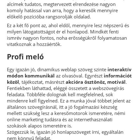
alcímek tudatos, megtervezett elrendezése nagyon
komoly hatással van arra, hogy a keresők mennyire
előkelő pozícióba rangsorolják oldalad.
Ez a két fő pont az, ahol eldől, mennyire lesz népszerű és
milyen látogatottságot ér el honlapod. Mindkét fenti
ismrév nagyon fontos, noha erősségükről folyamatosan
vitatkoznak a hozzáértők.
Profi meló
Egy igazán jó, dinamikus weblap szöveg szinte
interaktív
módon kommunikál
az olvasóval. Egyrészt
információt
közöl
, tájékoztat, másrészt
akcióra ösztönöz, motivál
.
Fentiekben láthattad, eléggé összetett a webszövegírás
feladata. Többféle dolognak kell megfelelned, sok
mindenre kell figyelned. Ez a munka jóval többet jelent az
általános szövegírásnál, itt a jó fogalmazási készség
mellett szükség lesz a keresőmotorok ismeretére, némi
online marketing tudásra és az internethasználati
szokások alapos ismeretére is.
Szögezzük le, igazán jó honlapszöveget írni, egyáltalán
nem könnyű feladat.