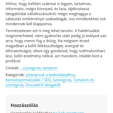
Ahhoz, hogy kellően szakmai is legyen, tartalmas,
informatív, mégis könnyed, és laza, tájékoztassa
látogatóidat vállalkozásodról, mégis meghagyja a
választás örökérvényű szabadságát, nos mindezekhez sok
mindennek kell klappolnia.
Természetesen ezt is meg lehet tanulni. A háttértudást
megismerheted, némi gyakorlás után pedig jó esélyed van
arra, hogy menni fog a dolog. Ha mégsem érzed
magadban a kellő felkészültséget, energiát és
elhivatottságot, eleve úgy gondolod, hogy szélmalomharc
lesz, kellő eredmény nélkül, azt mondom, inkább bízd a
profikra!
Címkék: ,
szövegírás
,
tartalom
Kategóriák:
Jótanácsok a weboldaladhoz
,
Keresőoptimalizálás / SEO
,
Szövegírás
,
Tartalom és
szövegírás
,
Visszatérő látogatók
Hozzászólás
Hozzászólás küldéséhez
be kell jelentkezni
.