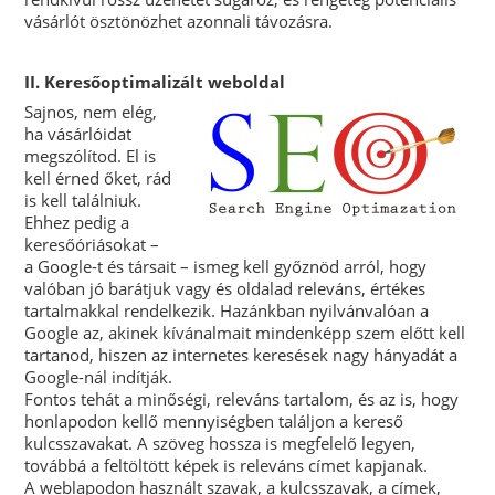
vásárlót ösztönözhet azonnali távozásra.
II. Keresőoptimalizált weboldal
Sajnos, nem elég,
ha vásárlóidat
megszólítod. El is
kell érned őket, rád
is kell találniuk.
Ehhez pedig a
keresőóriásokat –
a Google-t és társait – ismeg kell győznöd arról, hogy
valóban jó barátjuk vagy és oldalad releváns, értékes
tartalmakkal rendelkezik. Hazánkban nyilvánvalóan a
Google az, akinek kívánalmait mindenképp szem előtt kell
tartanod, hiszen az internetes keresések nagy hányadát a
Google-nál indítják.
Fontos tehát a minőségi, releváns tartalom, és az is, hogy
honlapodon kellő mennyiségben találjon a kereső
kulcsszavakat. A szöveg hossza is megfelelő legyen,
továbbá a feltöltött képek is releváns címet kapjanak.
A weblapodon használt szavak, a kulcsszavak, a címek,