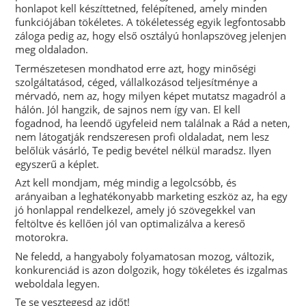
honlapot kell készíttetned, felépítened, amely minden
funkciójában tökéletes. A tökéletesség egyik legfontosabb
záloga pedig az, hogy első osztályú honlapszöveg jelenjen
meg oldaladon.
Természetesen mondhatod erre azt, hogy minőségi
szolgáltatásod, céged, vállalkozásod teljesítménye a
mérvadó, nem az, hogy milyen képet mutatsz magadról a
hálón. Jól hangzik, de sajnos nem így van. El kell
fogadnod, ha leendő ügyfeleid nem találnak a Rád a neten,
nem látogatják rendszeresen profi oldaladat, nem lesz
belőlük vásárló, Te pedig bevétel nélkül maradsz. Ilyen
egyszerű a képlet.
Azt kell mondjam, még mindig a legolcsóbb, és
arányaiban a leghatékonyabb marketing eszköz az, ha egy
jó honlappal rendelkezel, amely jó szövegekkel van
feltöltve és kellően jól van optimalizálva a kereső
motorokra.
Ne feledd, a hangyaboly folyamatosan mozog, változik,
konkurenciád is azon dolgozik, hogy tökéletes és izgalmas
weboldala legyen.
Te se vesztegesd az időt!