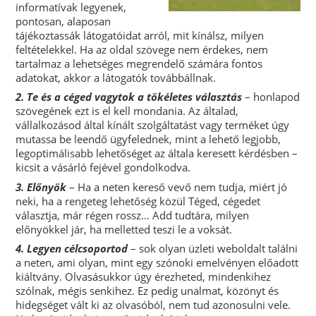
informatívak legyenek,
pontosan, alaposan
tájékoztassák látogatóidat arról, mit kínálsz, milyen
feltételekkel. Ha az oldal szövege nem érdekes, nem
tartalmaz a lehetséges megrendelő számára fontos
adatokat, akkor a látogatók továbbállnak.
2. Te és a céged vagytok a tökéletes választás
– honlapod
szövegének ezt is el kell mondania. Az általad,
vállalkozásod által kínált szolgáltatást vagy terméket úgy
mutassa be leendő ügyfelednek, mint a lehető legjobb,
legoptimálisabb lehetőséget az általa keresett kérdésben –
kicsit a vásárló fejével gondolkodva.
3. Előnyök
– Ha a neten kereső vevő nem tudja, miért jó
neki, ha a rengeteg lehetőség közül Téged, cégedet
választja, már régen rossz… Add tudtára, milyen
előnyökkel jár, ha melletted teszi le a voksát.
4. Legyen célcsoportod
– sok olyan üzleti weboldalt találni
a neten, ami olyan, mint egy szónoki emelvényen előadott
kiáltvány. Olvasásukkor úgy érezheted, mindenkihez
szólnak, mégis senkihez. Ez pedig unalmat, közönyt és
hidegséget vált ki az olvasóból, nem tud azonosulni vele.