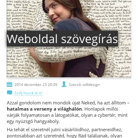
Weboldal szövegírás
2014 december 23 20:39
Szerző: stilldesign
Szólj hozzá te is!
Azzal gondolom nem mondok újat Neked, ha azt állítom –
hatalmas a verseny a világhálón
. Honlapok millói
várják folyamatosan a látogatókat, olyan a cybertér, mint
egy nyüzsgő hangyaboly.
Ha tehát el szeretnél jutni vásárlóidhoz, partnereidhez,
pontosabban azt szeretnéd, hogy Rád találjanak, olyan