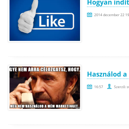
Hogyan indít
2014 december 22 19
Használod 
16:57
Szerző: s