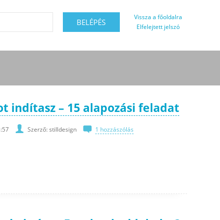
Vissza a főoldalra
Elfelejtett jelszó
t indítasz – 15 alapozási feladat
:57
Szerző: stilldesign
1 hozzászólás