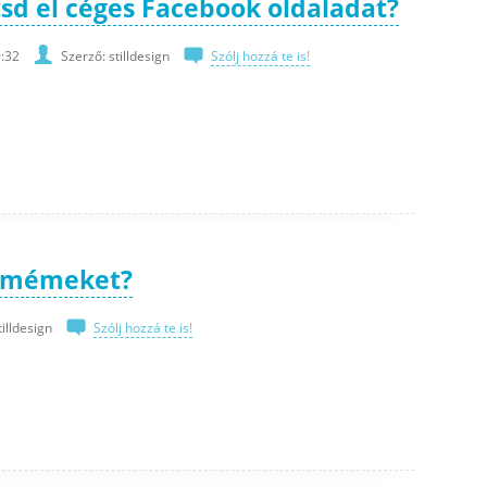
sd el céges Facebook oldaladat?
:32
Szerző: stilldesign
Szólj hozzá te is!
a mémeket?
tilldesign
Szólj hozzá te is!