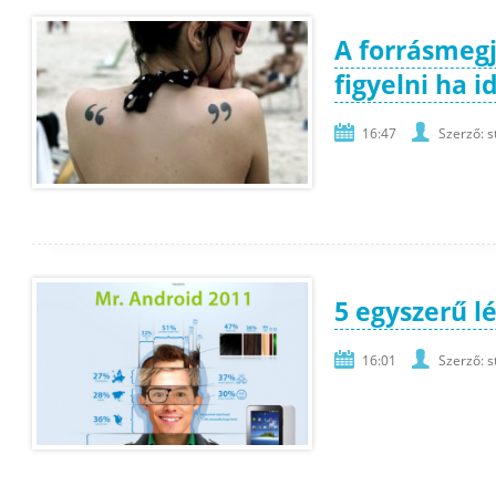
A forrásmegj
figyelni ha 
16:47
Szerző: s
5 egyszerű lé
16:01
Szerző: s