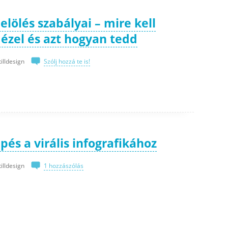
elölés szabályai – mire kell
idézel és azt hogyan tedd
tilldesign
Szólj hozzá te is!
pés a virális infografikához
tilldesign
1 hozzászólás